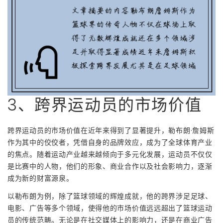
3、跨界运动员的市场价值
跨界运动员的市场价值在近年来得到了显著提升，勒布朗·詹姆斯
作为其中的佼佼者，凭借自身的品牌效应，成为了全球体育产业
的焦点。随着运动产业越来越倾向于多元化发展，运动员不仅仅
是比赛中的人物，他们的形象、商业合作以及社会影响力，逐渐
成为新的财富源泉。
以勒布朗为例，除了篮球领域的辉煌成就，他的跨界涉足足球、
电影、广告等多个领域，使得他的市场价值远远超出了篮球运动
员的传统范畴。无论是在社交媒体上的影响力，还是在商业广告