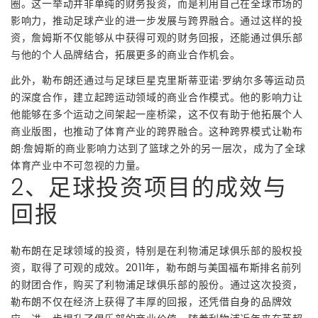
圈。这一举动并非单纯的财务投资，而是利用自己在全球市场的
影响力，推动足球产业的进一步发展与跨界融合。通过这样的投
资，詹姆斯不仅能够从中获得可观的财务回报，还能通过俱乐部
与他的个人品牌结合，拓展更多的商业合作机会。
此外，勒布朗还通过与足球巨星克里斯蒂亚诺·罗纳尔多等运动员
的深度合作，建立起跨运动领域的商业合作模式。他的影响力让
他能够在多个运动之间架起一座桥梁，这不仅有助于他拓展个人
商业版图，也推动了体育产业的跨界融合。这种跨界模式让勒布
朗·詹姆斯的商业影响力达到了篮球之外的另一层次，成为了全球
体育产业中不可忽视的力量。
2、足球投资项目的成效与
回报
勒布朗在足球领域的投资，特别是在利物浦足球俱乐部的股权投
资，取得了可观的成效。2011年，勒布朗与美国福布斯排名前列
的财团合作，购买了利物浦足球俱乐部的股份。通过这次投资，
勒布朗不仅在经济上获得了丰厚的回报，还凭借自身的品牌效