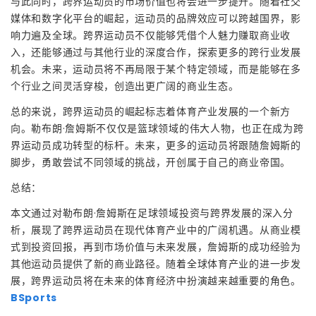
与此同时，跨界运动员的市场价值也将会进一步提升。随着社交
媒体和数字化平台的崛起，运动员的品牌效应可以跨越国界，影
响力遍及全球。跨界运动员不仅能够凭借个人魅力赚取商业收
入，还能够通过与其他行业的深度合作，探索更多的跨行业发展
机会。未来，运动员将不再局限于某个特定领域，而是能够在多
个行业之间灵活穿梭，创造出更广阔的商业生态。
总的来说，跨界运动员的崛起标志着体育产业发展的一个新方
向。勒布朗·詹姆斯不仅仅是篮球领域的伟大人物，也正在成为跨
界运动员成功转型的标杆。未来，更多的运动员将跟随詹姆斯的
脚步，勇敢尝试不同领域的挑战，开创属于自己的商业帝国。
总结：
本文通过对勒布朗·詹姆斯在足球领域投资与跨界发展的深入分
析，展现了跨界运动员在现代体育产业中的广阔机遇。从商业模
式到投资回报，再到市场价值与未来发展，詹姆斯的成功经验为
其他运动员提供了新的商业路径。随着全球体育产业的进一步发
展，跨界运动员将在未来的体育经济中扮演越来越重要的角色。
BSports