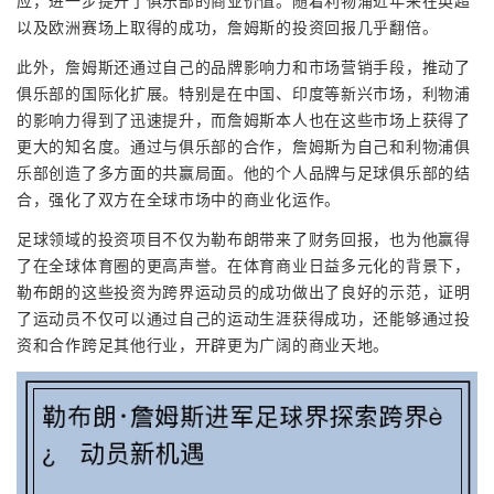
应，进一步提升了俱乐部的商业价值。随着利物浦近年来在英超
以及欧洲赛场上取得的成功，詹姆斯的投资回报几乎翻倍。
此外，詹姆斯还通过自己的品牌影响力和市场营销手段，推动了
俱乐部的国际化扩展。特别是在中国、印度等新兴市场，利物浦
的影响力得到了迅速提升，而詹姆斯本人也在这些市场上获得了
更大的知名度。通过与俱乐部的合作，詹姆斯为自己和利物浦俱
乐部创造了多方面的共赢局面。他的个人品牌与足球俱乐部的结
合，强化了双方在全球市场中的商业化运作。
足球领域的投资项目不仅为勒布朗带来了财务回报，也为他赢得
了在全球体育圈的更高声誉。在体育商业日益多元化的背景下，
勒布朗的这些投资为跨界运动员的成功做出了良好的示范，证明
了运动员不仅可以通过自己的运动生涯获得成功，还能够通过投
资和合作跨足其他行业，开辟更为广阔的商业天地。