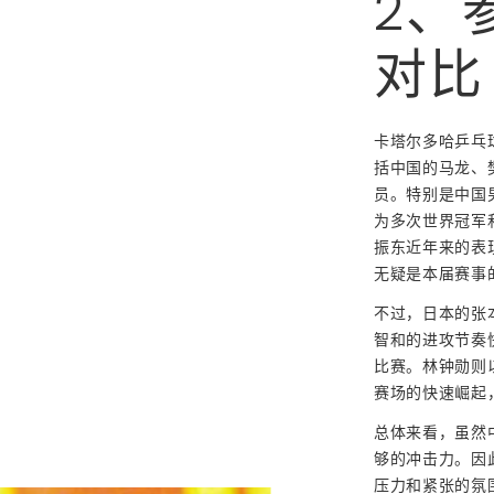
2、
对比
卡塔尔多哈乒乓
括中国的马龙、
员。特别是中国
为多次世界冠军
振东近年来的表
无疑是本届赛事
不过，日本的张
智和的进攻节奏
比赛。林钟勋则
赛场的快速崛起
总体来看，虽然
够的冲击力。因
压力和紧张的氛