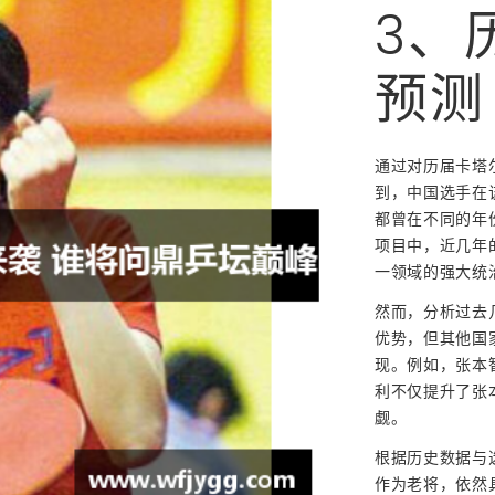
3、
预测
通过对历届卡塔
到，中国选手在
都曾在不同的年
项目中，近几年
一领域的强大统
然而，分析过去
优势，但其他国
现。例如，张本
利不仅提升了张
觑。
根据历史数据与
作为老将，依然