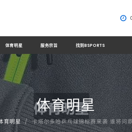
体育明星
服务宗旨
找到BSPORTS
体育明星
卡塔尔多哈乒乓球锦标赛来袭 谁将问
体育明星