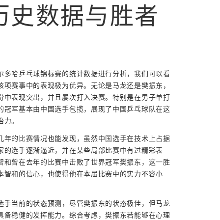
历史数据与胜者
尔多哈乒乓球锦标赛的统计数据进行分析，我们可以看
该项赛事中的表现极为优异。无论是马龙还是樊振东，
份中表现突出，并且屡次打入决赛。特别是在男子单打
的冠军基本由中国选手包揽，展现了中国乒乓球队在这
治力。
几年的比赛情况也能发现，虽然中国选手在技术上占据
家的选手逐渐逼近，并在某些局部比赛中有过精彩表
智和曾在去年的比赛中击败了世界冠军樊振东，这一胜
本智和的信心，也使得他在本届比赛中的实力不容小
选手当前的状态预测，尽管樊振东的状态极佳，但马龙
具备稳健的发挥能力。综合考虑，樊振东若能够在心理