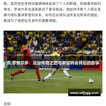
联。虽然他在老特拉福德继续延续了个人的辉煌，但随着年龄的
增长，罗纳尔多也逐渐面对了更多挑战。他如何平衡个人职业发
展与球队集体荣誉的关系，如何应对球队战术变化带来的困扰，
都成为了他职业生涯中的重要课题。
总结：