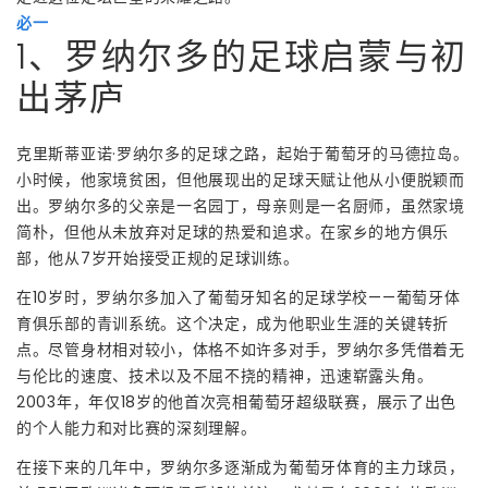
必一
1、罗纳尔多的足球启蒙与初
出茅庐
克里斯蒂亚诺·罗纳尔多的足球之路，起始于葡萄牙的马德拉岛。
小时候，他家境贫困，但他展现出的足球天赋让他从小便脱颖而
出。罗纳尔多的父亲是一名园丁，母亲则是一名厨师，虽然家境
简朴，但他从未放弃对足球的热爱和追求。在家乡的地方俱乐
部，他从7岁开始接受正规的足球训练。
在10岁时，罗纳尔多加入了葡萄牙知名的足球学校——葡萄牙体
育俱乐部的青训系统。这个决定，成为他职业生涯的关键转折
点。尽管身材相对较小，体格不如许多对手，罗纳尔多凭借着无
与伦比的速度、技术以及不屈不挠的精神，迅速崭露头角。
2003年，年仅18岁的他首次亮相葡萄牙超级联赛，展示了出色
的个人能力和对比赛的深刻理解。
在接下来的几年中，罗纳尔多逐渐成为葡萄牙体育的主力球员，