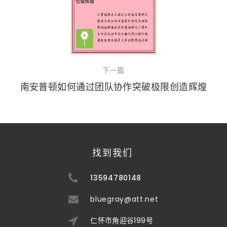
下一篇
南安普顿如何通过团队协作突破极限创造辉煌
找到我们
13594780148
bluegray@att.net
仁怀市角迎谷199号