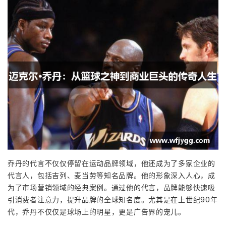
乔丹的代言不仅仅停留在运动品牌领域，他还成为了多家企业的
代言人，包括吉列、麦当劳等知名品牌。他的形象深入人心，成
为了市场营销领域的经典案例。通过他的代言，品牌能够快速吸
引消费者注意力，提升品牌的全球知名度。尤其是在上世纪90年
代，乔丹不仅仅是球场上的明星，更是广告界的宠儿。