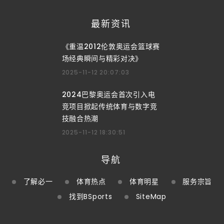
最新资讯
《重温2012伦敦奥运会篮球赛
场经典瞬间与精彩对决》
2025-11-12 20:07:03
2024巴黎奥运会首次引入电
竞项目掀起传统体育与数字竞
技融合热潮
2025-11-12 18:30:51
导航
了解必一
体育热点
体育明星
服务宗旨
找到BSports
SiteMap