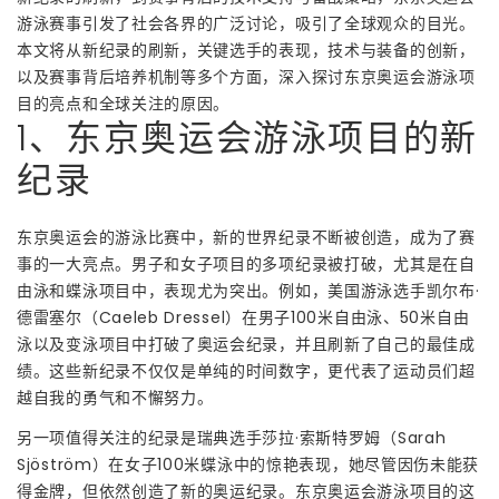
游泳赛事引发了社会各界的广泛讨论，吸引了全球观众的目光。
本文将从新纪录的刷新，关键选手的表现，技术与装备的创新，
以及赛事背后培养机制等多个方面，深入探讨东京奥运会游泳项
目的亮点和全球关注的原因。
1、东京奥运会游泳项目的新
纪录
东京奥运会的游泳比赛中，新的世界纪录不断被创造，成为了赛
事的一大亮点。男子和女子项目的多项纪录被打破，尤其是在自
由泳和蝶泳项目中，表现尤为突出。例如，美国游泳选手凯尔布·
德雷塞尔（Caeleb Dressel）在男子100米自由泳、50米自由
泳以及变泳项目中打破了奥运会纪录，并且刷新了自己的最佳成
绩。这些新纪录不仅仅是单纯的时间数字，更代表了运动员们超
越自我的勇气和不懈努力。
另一项值得关注的纪录是瑞典选手莎拉·索斯特罗姆（Sarah
Sjöström）在女子100米蝶泳中的惊艳表现，她尽管因伤未能获
得金牌，但依然创造了新的奥运纪录。东京奥运会游泳项目的这