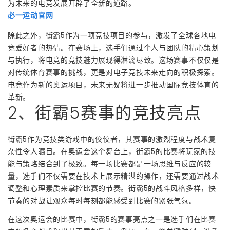
为未来的电竞发展开辟了全新的道路。
必一运动官网
除此之外，街霸5作为一项竞技项目的参与，激发了全球各地电
竞爱好者的热情。在赛场上，选手们通过个人与团队的精心策划
与执行，将电竞的竞技魅力展现得淋漓尽致。这场赛事不仅仅是
对传统体育赛事的挑战，更是对电子竞技未来走向的积极探索。
电竞作为新的奥运项目，未来无疑将进一步推动国际竞技体育的
革新。
2、街霸5赛事的竞技亮点
街霸5作为竞技类游戏中的佼佼者，其赛事的激烈程度与战术复
杂性令人瞩目。在奥运会这个舞台上，街霸5的比赛将玩家的技
能与策略结合到了极致。每一场比赛都是一场思维与反应的较
量，选手们不仅需要在技术上展示精湛的操作，还需要通过战术
调整和心理素质来掌控比赛的节奏。街霸5的战斗风格多样，快
节奏的对战让观众每时每刻都能感受到比赛的紧张气氛。
在这次奥运会的比赛中，街霸5的赛事亮点之一是选手们在比赛