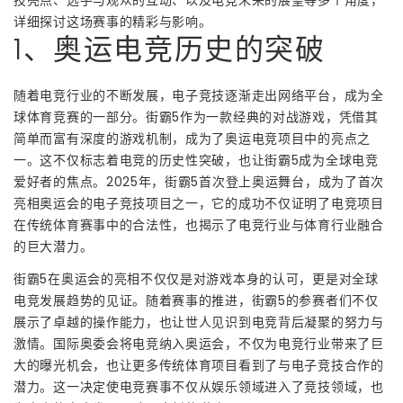
详细探讨这场赛事的精彩与影响。
1、奥运电竞历史的突破
随着电竞行业的不断发展，电子竞技逐渐走出网络平台，成为全
球体育竞赛的一部分。街霸5作为一款经典的对战游戏，凭借其
简单而富有深度的游戏机制，成为了奥运电竞项目中的亮点之
一。这不仅标志着电竞的历史性突破，也让街霸5成为全球电竞
爱好者的焦点。2025年，街霸5首次登上奥运舞台，成为了首次
亮相奥运会的电子竞技项目之一，它的成功不仅证明了电竞项目
在传统体育赛事中的合法性，也揭示了电竞行业与体育行业融合
的巨大潜力。
街霸5在奥运会的亮相不仅仅是对游戏本身的认可，更是对全球
电竞发展趋势的见证。随着赛事的推进，街霸5的参赛者们不仅
展示了卓越的操作能力，也让世人见识到电竞背后凝聚的努力与
激情。国际奥委会将电竞纳入奥运会，不仅为电竞行业带来了巨
大的曝光机会，也让更多传统体育项目看到了与电子竞技合作的
潜力。这一决定使电竞赛事不仅从娱乐领域进入了竞技领域，也