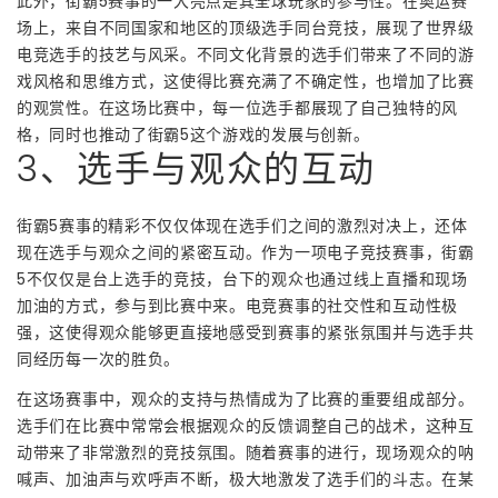
此外，街霸5赛事的一大亮点是其全球玩家的参与性。在奥运赛
场上，来自不同国家和地区的顶级选手同台竞技，展现了世界级
电竞选手的技艺与风采。不同文化背景的选手们带来了不同的游
戏风格和思维方式，这使得比赛充满了不确定性，也增加了比赛
的观赏性。在这场比赛中，每一位选手都展现了自己独特的风
格，同时也推动了街霸5这个游戏的发展与创新。
3、选手与观众的互动
街霸5赛事的精彩不仅仅体现在选手们之间的激烈对决上，还体
现在选手与观众之间的紧密互动。作为一项电子竞技赛事，街霸
5不仅仅是台上选手的竞技，台下的观众也通过线上直播和现场
加油的方式，参与到比赛中来。电竞赛事的社交性和互动性极
强，这使得观众能够更直接地感受到赛事的紧张氛围并与选手共
同经历每一次的胜负。
在这场赛事中，观众的支持与热情成为了比赛的重要组成部分。
选手们在比赛中常常会根据观众的反馈调整自己的战术，这种互
动带来了非常激烈的竞技氛围。随着赛事的进行，现场观众的呐
喊声、加油声与欢呼声不断，极大地激发了选手们的斗志。在某