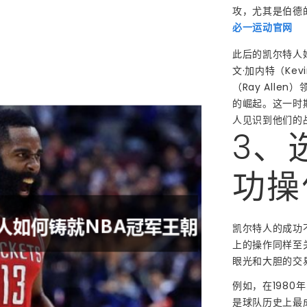
攻，尤其是伯德
必一运动官网
此后的凯尔特人
文·加内特（Kevi
（Ray All
的崛起。这一时
人见识到他们的
3、
功操
凯尔特人的成功
上的操作同样至
眼光和大胆的交
例如，在198
是球队历史上最