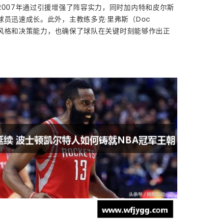
2007年通过引援增强了阵容实力，同时加内特和皮尔斯
球员迅速成长。此外，主教练多克·里弗斯（Doc
领导风格和决策能力，也确保了球队在关键时刻能够作出正