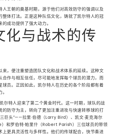
特人王朝的奠基时期，源于他们对高效防守的强调以及
的整体打法。正是这种队伍文化，铸就了凯尔特人的冠
来的成功提供了强大动力。
文化与战术的传
以来，便注重塑造团队文化和战术体系的延续。这种文
队合作与相互信任，尽可能地发挥每个球员的潜力，而
星球员。正因如此，凯尔特人在历史的各个阶段都有着
力。
代，凯尔特人迎来了第二个黄金时代。这一时期，球队的战
统的防守为主，转向了更加注重进攻与快速转移球的打
巨头”——拉里·伯德（Larry Bird）、凯文·麦克海尔
ale）和罗伯特·帕里什（Robert Parish）三位球员的带领
术上更具灵活性与多样性。他们的传球配合，快节奏进