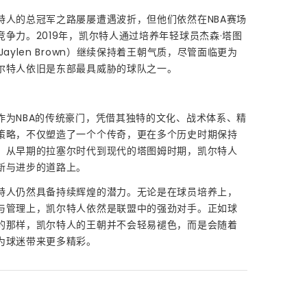
特人的总冠军之路屡屡遭遇波折，但他们依然在NBA赛场
争力。2019年，凯尔特人通过培养年轻球员杰森·塔图
Jaylen Brown）继续保持着王朝气质，尽管面临更为
尔特人依旧是东部最具威胁的球队之一。
作为NBA的传统豪门，凭借其独特的文化、战术体系、精
策略，不仅塑造了一个个传奇，更在多个历史时期保持
。从早期的拉塞尔时代到现代的塔图姆时期，凯尔特人
新与进步的道路上。
特人仍然具备持续辉煌的潜力。无论是在球员培养上，
与管理上，凯尔特人依然是联盟中的强劲对手。正如球
的那样，凯尔特人的王朝并不会轻易褪色，而是会随着
为球迷带来更多精彩。