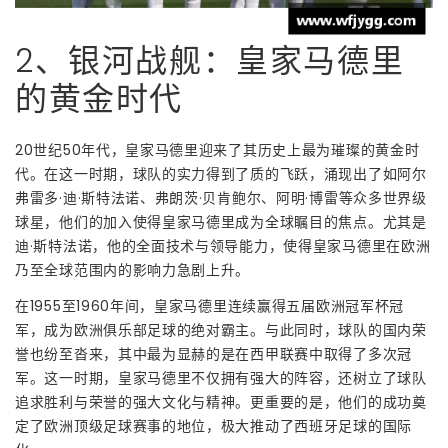
2、银河战舰：皇家马德里
的黄金时代
20世纪50年代，皇家马德里迎来了其历史上最为璀璨的黄金时
代。在这一时期，球队的实力得到了质的飞跃，涌现出了如阿尔
弗雷多·迪·斯特法诺、弗朗茨·贝肯鲍尔、阿明·博雷等众多世界级
球星，他们的加入使得皇家马德里成为全球瞩目的焦点。尤其是
迪·斯特法诺，他的全面技术与领导能力，使得皇家马德里在欧洲
乃至全球范围内的影响力急剧上升。
在1955至1960年间，皇家马德里连续赢得五届欧洲冠军杯冠
军，成为欧洲俱乐部足球的绝对霸主。与此同时，球队的国内荣
誉也纷至沓来，其中最为显赫的是在西甲联赛中取得了多次冠
军。这一时期，皇家马德里不仅拥有强大的阵容，还树立了球队
追求胜利与荣誉的强大文化与精神。更重要的是，他们的成功奠
定了欧洲顶级足球赛事的地位，极大推动了西班牙足球的国际