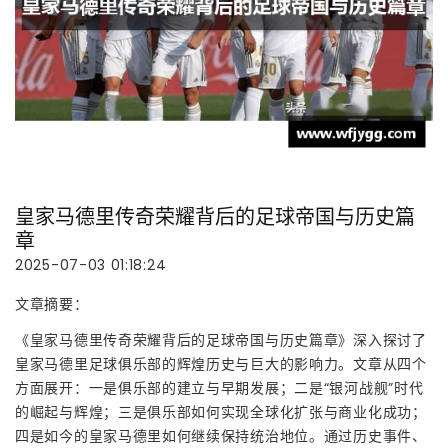
皇家马德里传奇荣耀背后的足球帝国与历史篇
章
2025-07-03 01:18:24
文章摘要：
《皇家马德里传奇荣耀背后的足球帝国与历史篇章》深入探讨了
皇家马德里足球俱乐部的辉煌历史与巨大的影响力。文章从四个
方面展开：一是俱乐部的建立与早期发展；二是“银河战舰”时代
的崛起与辉煌；三是俱乐部如何实现全球化扩张与商业化成功；
四是如今的皇家马德里如何继续保持统治地位。通过历史事件、