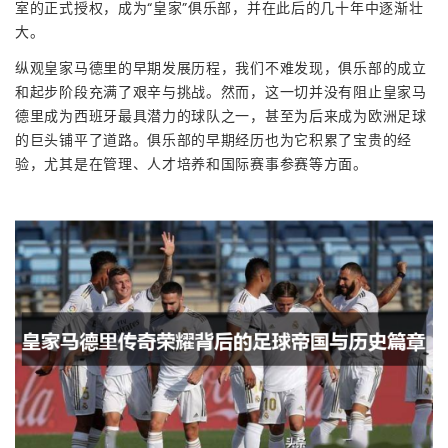
室的正式授权，成为“皇家”俱乐部，并在此后的几十年中逐渐壮
大。
纵观皇家马德里的早期发展历程，我们不难发现，俱乐部的成立
和起步阶段充满了艰辛与挑战。然而，这一切并没有阻止皇家马
德里成为西班牙最具潜力的球队之一，甚至为后来成为欧洲足球
的巨头铺平了道路。俱乐部的早期经历也为它积累了宝贵的经
验，尤其是在管理、人才培养和国际赛事参赛等方面。