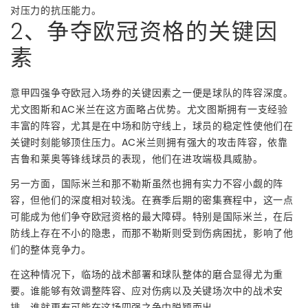
对压力的抗压能力。
2、争夺欧冠资格的关键因
素
意甲四强争夺欧冠入场券的关键因素之一便是球队的阵容深度。
尤文图斯和AC米兰在这方面略占优势。尤文图斯拥有一支经验
丰富的阵容，尤其是在中场和防守线上，球员的稳定性使他们在
关键时刻能够顶住压力。AC米兰则拥有强大的攻击阵容，依靠
吉鲁和莱奥等锋线球员的表现，他们在进攻端极具威胁。
另一方面，国际米兰和那不勒斯虽然也拥有实力不容小觑的阵
容，但他们的深度相对较浅。在赛季后期的密集赛程中，这一点
可能成为他们争夺欧冠资格的最大障碍。特别是国际米兰，在后
防线上存在不小的隐患，而那不勒斯则受到伤病困扰，影响了他
们的整体竞争力。
在这种情况下，临场的战术部署和球队整体的磨合显得尤为重
要。谁能够有效调整阵容、应对伤病以及关键场次中的战术安
排，谁就更有可能在这场四强之争中脱颖而出。