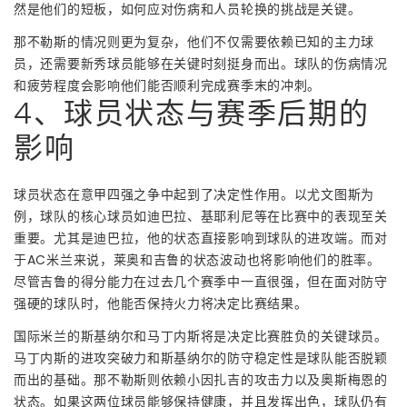
然是他们的短板，如何应对伤病和人员轮换的挑战是关键。
那不勒斯的情况则更为复杂，他们不仅需要依赖已知的主力球
员，还需要新秀球员能够在关键时刻挺身而出。球队的伤病情况
和疲劳程度会影响他们能否顺利完成赛季末的冲刺。
4、球员状态与赛季后期的
影响
球员状态在意甲四强之争中起到了决定性作用。以尤文图斯为
例，球队的核心球员如迪巴拉、基耶利尼等在比赛中的表现至关
重要。尤其是迪巴拉，他的状态直接影响到球队的进攻端。而对
于AC米兰来说，莱奥和吉鲁的状态波动也将影响他们的胜率。
尽管吉鲁的得分能力在过去几个赛季中一直很强，但在面对防守
强硬的球队时，他能否保持火力将决定比赛结果。
国际米兰的斯基纳尔和马丁内斯将是决定比赛胜负的关键球员。
马丁内斯的进攻突破力和斯基纳尔的防守稳定性是球队能否脱颖
而出的基础。那不勒斯则依赖小因扎吉的攻击力以及奥斯梅恩的
状态。如果这两位球员能够保持健康，并且发挥出色，球队仍有