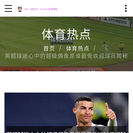
体育热点
首页
体育热点
英超球迷心中的超级偶像是谁最受欢迎球员揭秘