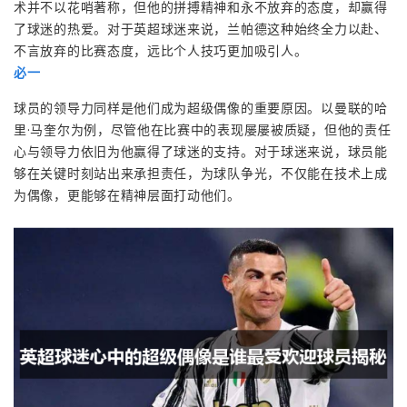
术并不以花哨著称，但他的拼搏精神和永不放弃的态度，却赢得
了球迷的热爱。对于英超球迷来说，兰帕德这种始终全力以赴、
不言放弃的比赛态度，远比个人技巧更加吸引人。
必一
球员的领导力同样是他们成为超级偶像的重要原因。以曼联的哈
里·马奎尔为例，尽管他在比赛中的表现屡屡被质疑，但他的责任
心与领导力依旧为他赢得了球迷的支持。对于球迷来说，球员能
够在关键时刻站出来承担责任，为球队争光，不仅能在技术上成
为偶像，更能够在精神层面打动他们。