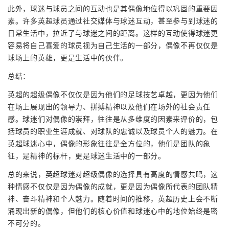
此外，球迷与球员之间的互动也是其偶像地位得以巩固的重要因
素。许多英超球员通过社交媒体与球迷互动，甚至参与到球迷的
日常生活中，拉近了与球迷之间的距离。这样的互动使得球迷更
容易将自己喜爱的球员视为自己生活的一部分，偶像不再仅仅是
球场上的英雄，更是生活中的伙伴。
总结：
英超的超级偶像不仅仅是因为他们的足球技艺卓越，更因为他们
在场上展现出的领导力、拼搏精神以及他们在场外的社会责任
感。球迷们对偶像的崇拜，往往是从多维度的因素来评价的，包
括球员的职业生涯成就、对球队的忠诚以及球员个人的魅力。在
英超球迷心中，偶像的形象往往是全方位的，他们是团队的象
征，是精神的标杆，更是球迷生活中的一部分。
总的来说，英超球迷对超级偶像的选择具有高度的情感共鸣，这
种情感不仅仅是因为偶像的成就，更是因为偶像所代表的团队精
神、奋斗精神和个人魅力。随着时间的推移，英超历史上会不断
涌现出新的偶像，但他们的核心价值和球迷心中的地位始终是密
不可分的。