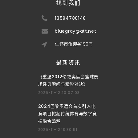
找到我们
13594780148
bluegray@att.net
仁怀市角迎谷199号
最新资讯
《重温2012伦敦奥运会篮球赛
场经典瞬间与精彩对决》
2025-11-12 20:07:03
2024巴黎奥运会首次引入电
竞项目掀起传统体育与数字竞
技融合热潮
2025-11-12 18:30:51