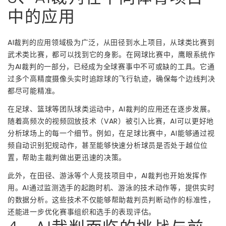
中的应用
AI裁判的应用领域极为广泛，从田径到水上项目，从球类比赛到
武术类比赛，都可以找到它的身影。在网球比赛中，鹰眼系统作
为AI裁判的一部分，已经成为全球赛事中不可或缺的工具。它通
过多个高精度摄像头实时追踪球的飞行轨迹，确保每个边线判决
都尽可能精准。
在足球、篮球等团队球类运动中，AI裁判的应用还在逐步发展。
随着高频次的视频回放技术（VAR）被引入比赛，AI可以更好地
分析球场上的每一个细节。例如，在足球比赛中，AI能够通过视
频自动识别犯规动作，甚至能够快速分析球员是否处于越位位
置，帮助主裁判做出更迅速的决策。
此外，在田径、游泳等个人竞技项目中，AI裁判也开始发挥作
用。AI通过监测选手的起跑时机、游泳的技术动作等，提供实时
的数据分析。这些技术不仅能够帮助裁判员判断动作的标准性，
还能进一步优化赛事组织和选手的表现评估。